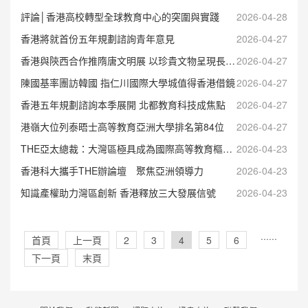
評論│香港高校轉型全球教育中心的突圍與實踐
2026-04-28
香港將就首份五年規劃諮詢青年意見
2026-04-27
香港與陝西合作推隋唐文明展 以珍貴文物呈現長安萬象
2026-04-27
陳國基率團訪韓國 指仁川國際大學城值得香港借鏡
2026-04-27
香港五年規劃諮詢本季展開 北都教育科技成焦點
2026-04-27
港嶺大位列泰晤士高等教育亞洲大學排名第84位
2026-04-27
THE亞太總裁：大灣區極具成為國際高等教育樞紐潛力
2026-04-23
香港科大攜手THE辦論壇 聚焦亞洲領導力
2026-04-23
知識產權助力灣區創新 香港釋放三大發展信號
2026-04-23
···
···
首頁
上一頁
2
3
4
5
6
下一頁
末頁