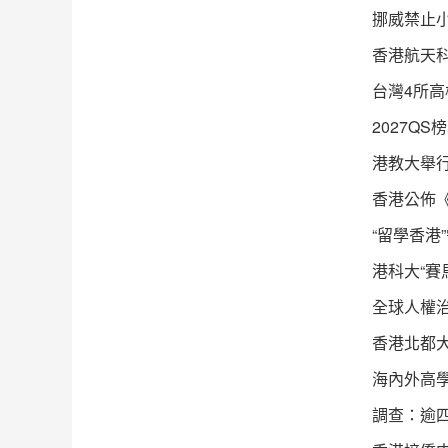
挪威禁止小
香港航天
台灣4所高
2027Q
港教大舉
香港公佈
“留學香港
港科大“賽
全球人權
香港北都
海內外高學
調查：逾四