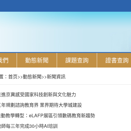
我們
動態新聞
課題查詢
證書查詢
置：
首页
>>
動態新聞
>>
新聞資訊
走進京冀感受國家科技創新與文化魅力
五年規劃諮詢教育界 業界期待大學城建設
推動教學轉型：eLAFP展區引領數碼教育新趨勢
師每三年完成30小時AI培訓