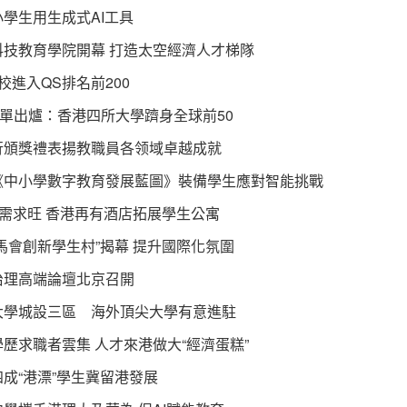
學生用生成式AI工具
科技教育學院開幕 打造太空經濟人才梯隊
校進入QS排名前200
S榜單出爐：香港四所大學躋身全球前50
行頒獎禮表揚教職員各领域卓越成就
《中小學數字教育發展藍圖》裝備學生應對智能挑戰
”需求旺 香港再有酒店拓展學生公寓
馬會創新學生村”揭幕 提升國際化氛圍
治理高端論壇北京召開
大學城設三區 海外頂尖大學有意進駐
歷求職者雲集 人才來港做大“經濟蛋糕”
成“港漂”學生冀留港發展