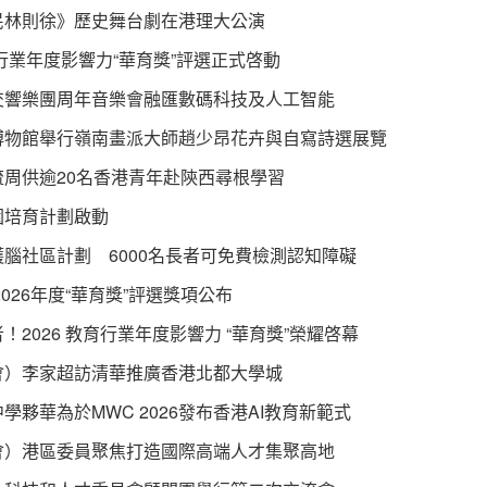
民林則徐》歷史舞台劇在港理大公演
育行業年度影響力“華育獎”評選正式啓動
交響樂團周年音樂會融匯數碼科技及人工智能
博物館舉行嶺南畫派大師趙少昂花卉與自寫詩選展覽
流周供逾20名香港青年赴陝西尋根學習
園培育計劃啟動
腦社區計劃 6000名長者可免費檢測認知障礙
2026年度“華育獎”評選獎項公布
！2026 教育行業年度影響力 “華育獎”榮耀啓幕
會）李家超訪清華推廣香港北都大學城
學夥華為於MWC 2026發布香港AI教育新範式
會）港區委員聚焦打造國際高端人才集聚高地