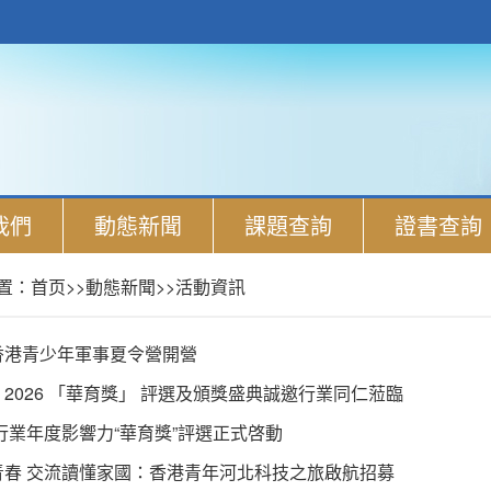
我們
動態新聞
課題查詢
證書查詢
置：
首页
>>
動態新聞
>>
活動資訊
香港青少年軍事夏令營開營
2026 「華育獎」 評選及頒獎盛典誠邀行業同仁蒞臨
育行業年度影響力“華育獎”評選正式啓動
青春 交流讀懂家國：香港青年河北科技之旅啟航招募