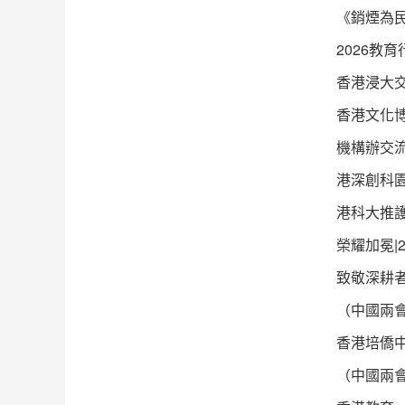
《銷煙為
2026教
香港浸大
香港文化
機構辦交
港深創科
港科大推護
榮耀加冕|
致敬深耕者
（中國兩
香港培僑中
（中國兩