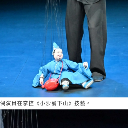
偶演員在掌控《小沙彌下山》技藝。