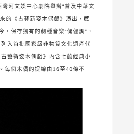
在西灣河文娛中心劇院舉辦“普及中華文
帶來的《古藝新姿木偶戲》演出，感
，保存獨有的劇種音樂“傀儡調”，
被列入首批國家級非物質文化遺產代
《古藝新姿木偶戲》內含七齣經典小
每個木偶的提線由16至40條不