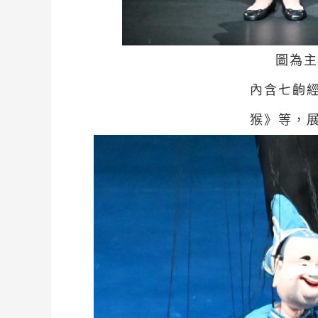
圖為主
內含七齣
猴》等，