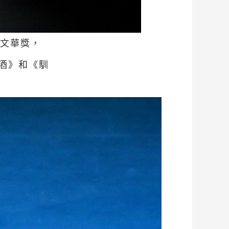
屆文華獎，
酒》和《馴