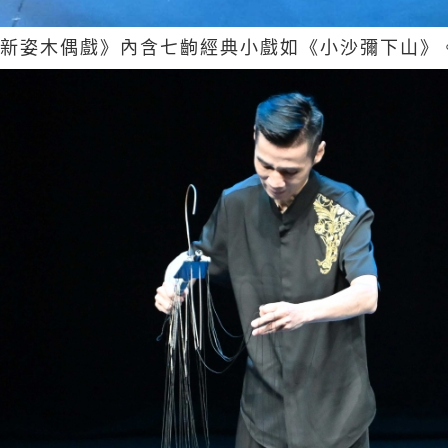
新姿木偶戲》內含七齣經典小戲如《小沙彌下山》