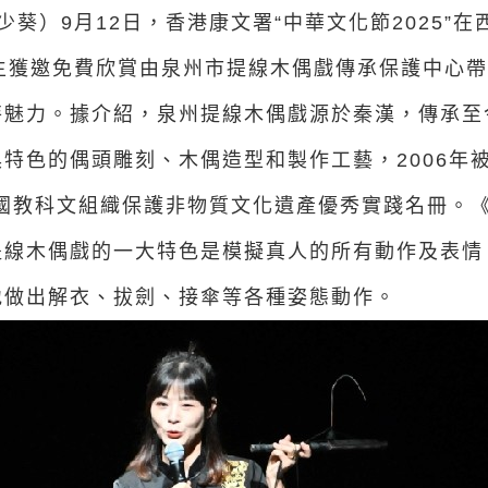
少葵）9月12日，香港康文署“中華文化節2025”
師生獲邀免費欣賞由泉州市提線木偶戲傳承保護中心
魅力。據介紹，泉州提線木偶戲源於秦漢，傳承至今
特色的偶頭雕刻、木偶造型和製作工藝，2006年
合國教科文組織保護非物質文化遺產優秀實踐名冊。
線木偶戲的一大特色是模擬真人的所有動作及表情。
地做出解衣、拔劍、接傘等各種姿態動作。