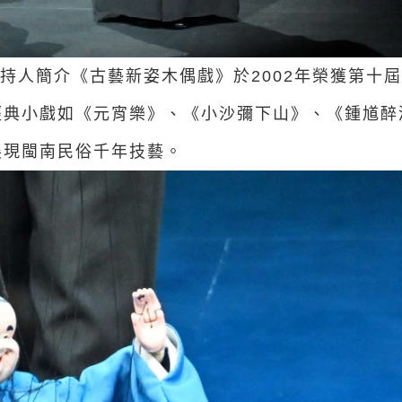
持人簡介《古藝新姿木偶戲》於2002年榮獲第十
經典小戲如《元宵樂》、《小沙彌下山》、《鍾馗醉
展現閩南民俗千年技藝。