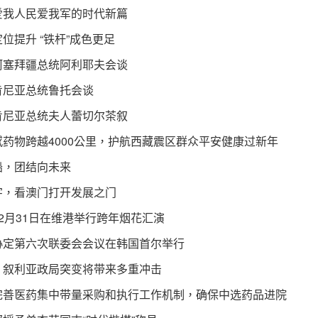
爱我人民爱我军的时代新篇
位提升 “铁杆”成色更足
阿塞拜疆总统阿利耶夫会谈
肯尼亚总统鲁托会谈
肯尼亚总统夫人蕾切尔茶叙
药物跨越4000公里，护航西藏震区群众平安健康过新年
船，团结向未来
字，看澳门打开发展之门
2月31日在维港举行跨年烟花汇演
协定第六次联委会会议在韩国首尔举行
｜叙利亚政局突变将带来多重冲击
完善医药集中带量采购和执行工作机制，确保中选药品进院