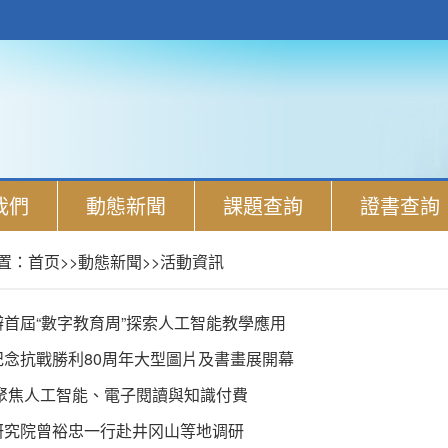
我們
動態新聞
課題查詢
證書查詢
置：
首页
>>
動態新聞
>>
活動資訊
首屆“數字教育周”探索人工智能教學應用
紀念抗戰勝利80周年大型圖片及書畫展開幕
:聚焦人工智能、電子閱讀與知識付費
研究院曾裕忠一行赴井冈山等地调研