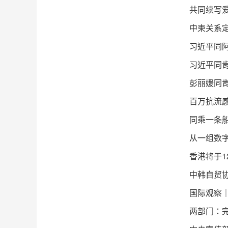
共同续写
中柬关系定
习近平同
习近平同
彭丽媛同
百万抗流感
同乘一条
从一组数
香港将于1
中韩自贸
国际观察
两部门：