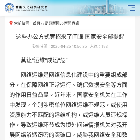
當前位置：
首页
>>
動態新聞
>>
新聞資訊
这些办公方式竟招来了间谍 国家安全部提醒
發佈時間：2025-04-25 10:50:35
人氣：193
莫让“运维”成运“危”
网络运维是网络信息化建设中的重要组成部
分，在保障网络正常运行、确保数据安全等方面
的作用日益凸显。近年来，国家安全机关在工作
中发现，个别涉密单位网络运维不规范，或使用
资质能力不匹配的运维机构，或运维人员违规操
作，导致运维环节成为境外间谍情报机关对我开
展网络渗透窃密的突破口，威胁我网络安全和数