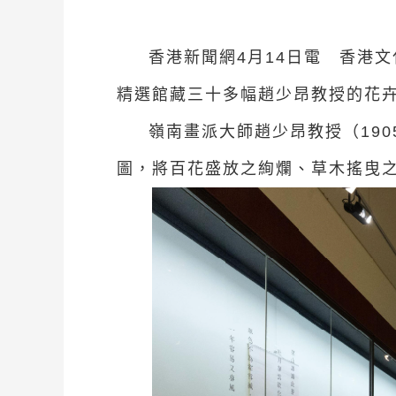
香港新聞網4月14日電 香港文
精選館藏三十多幅趙少昂教授的花
嶺南畫派大師趙少昂教授（19
圖，將百花盛放之絢爛、草木搖曳