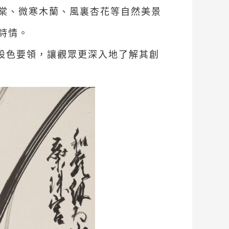
棠、微寒木蘭、風裏杏花等自然美景
詩情。
設色要領，讓觀眾更深入地了解其創