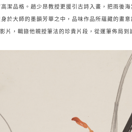
寓高潔品格。趙少昂教授更援引古詩入畫，把雨後海
置身於大師的墨韻芳華之中，品味作品所蘊藏的畫意
影片，輯錄他親授筆法的珍貴片段，從運筆佈局到