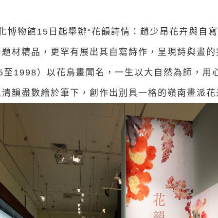
化博物館15日起舉辦“花韻詩情：趙少昂花卉與自寫
卉題材精品，更罕有展出其自寫詩作，呈現詩與畫的
05至1998）以花鳥畫聞名，一生以大自然為師，
之清韻盡數繪於筆下，創作出別具一格的嶺南畫派花