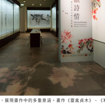
，展現畫作中的多重意涵。畫作《靈禽貞木》、《