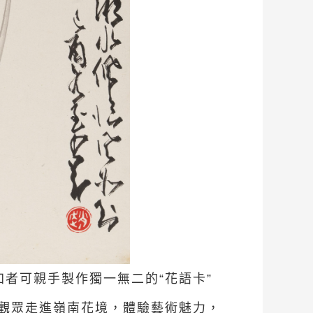
者可親手製作獨一無二的“花語卡”
觀眾走進嶺南花境，體驗藝術魅力，