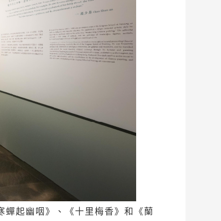
寒蟬起幽咽》、《十里梅香》和《蘭