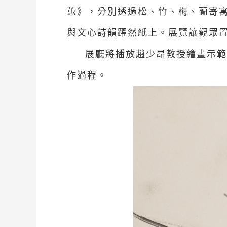
蕙》，分別透過松、竹、梅、蘭寄
與文心詩韻躍然紙上。展覽讓觀眾
展廳將播放趙少昂教授繪畫示範
作過程。