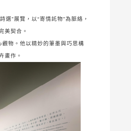
詩選”展覽，以“寄情託物”為脈絡，
完美契合。
用心觀物。他以精妙的筆墨與巧思構
卉畫作。