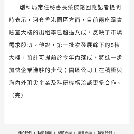
創科局常任秘書長蔡傑銘回應記者提問
時表示，河套香港園區方面，目前兩座濕實
驗室大樓的出租率已超過八成，反映了市場
需求殷切。他說，第一批次發展餘下的5棟
大樓，預計可提前於今年內落成，將進一步
加快企業進駐的步伐；園區公司正在積極與
海內外頂尖企業及科研機構洽談更多合作。
（完）
關於我們
|
動態新聞
|
課題查詢
|
證書查詢
|
聯繫我們
|