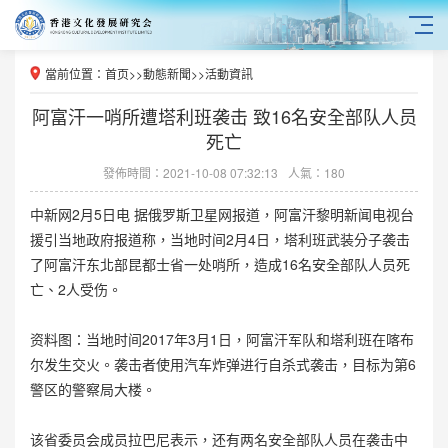
當前位置：
首页
>>
動態新聞
>>
活動資訊
阿富汗一哨所遭塔利班袭击 致16名安全部队人员
死亡
發佈時間：2021-10-08 07:32:13
人氣：180
中新网2月5日电 据俄罗斯卫星网报道，阿富汗黎明新闻电视台
援引当地政府报道称，当地时间2月4日，塔利班武装分子袭击
了阿富汗东北部昆都士省一处哨所，造成16名安全部队人员死
亡、2人受伤。
资料图：当地时间2017年3月1日，阿富汗军队和塔利班在喀布
尔发生交火。袭击者使用汽车炸弹进行自杀式袭击，目标为第6
警区的警察局大楼。
该省委员会成员拉巴尼表示，还有两名安全部队人员在袭击中