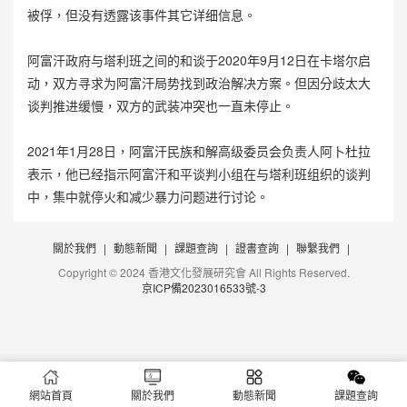
被俘，但没有透露该事件其它详细信息。
阿富汗政府与塔利班之间的和谈于2020年9月12日在卡塔尔启
动，双方寻求为阿富汗局势找到政治解决方案。但因分歧太大
谈判推进缓慢，双方的武装冲突也一直未停止。
2021年1月28日，阿富汗民族和解高级委员会负责人阿卜杜拉
表示，他已经指示阿富汗和平谈判小组在与塔利班组织的谈判
中，集中就停火和减少暴力问题进行讨论。
關於我們
|
動態新聞
|
課題查詢
|
證書查詢
|
聯繫我們
|
Copyright © 2024 香港文化發展研究會 All Rights Reserved.
京ICP備2023016533號-3
網站首頁
關於我們
動態新聞
課題查詢